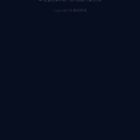
第四章采购清单及要求
。
限届满时合同终止（以先到者为准）
他组织的营业执照复印件加盖公章）
。
近一年的财务报表（提供复印件加盖公章）（成立不满一个月的
程中无重大违规等不良记录（提供承诺书原件，格式自拟）。